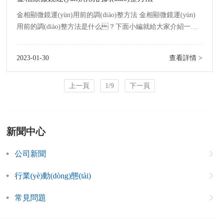
金相顯微鏡運(yùn)用前的調(diào)整方法 金相顯微鏡運(yùn)
用前的調(diào)整方法是什么？下面小編就給大家介紹一
下。1、調(diào)整反光鏡的方位，從目鏡中看
到明亮的視場。2、調(diào)目鏡:緩慢滾動(dòng)目鏡，
2023-01-30
查看詳情 >
從目鏡中調(diào)查十字準(zhǔn)線，看清停止。3、調
(diào)焦:待測物置于載物臺上的物鏡下，先從旁邊
面調(diào)查，滾動(dòng)調(diào)焦手輪，使顯微鏡向下移
上一頁
1/9
下一頁
至挨近(但不觸及)待測物;然后從目鏡中邊調(diào)查邊使鏡筒
向上移，完成調(diào)焦。4、金相顯微鏡消除
視差。5、挑選十字準(zhǔn)線的方向:在用x軸
新聞中心
公司新聞
行業(yè)動(dòng)態(tài)
常見問題