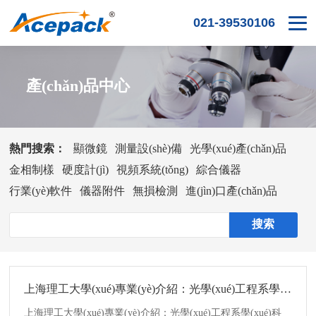
021-39530106
產(chǎn)品中心
熱門搜索：
顯微鏡
測量設(shè)備
光學(xué)產(chǎn)品
金相制樣
硬度計(jì)
視頻系統(tǒng)
綜合儀器
行業(yè)軟件
儀器附件
無損檢測
進(jìn)口產(chǎn)品
上海理工大學(xué)專業(yè)介紹：光學(xué)工程系學(xué)科
上海理工大學(xué)專業(yè)介紹：光學(xué)工程系學(xué)科