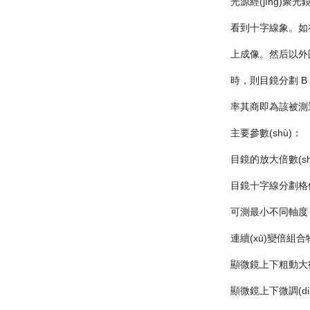
光源經(jīng)聚
看到十字線象
上成像。然后以外圓
時，則目鏡分劃
率其商即為該被測透
主要參數(shù)：
目鏡的放大倍數(shù
目鏡十字線分劃格值
可測最小不同軸度： 
連續(xù)變倍組
顯微鏡上下粗動大行
顯微鏡上下微調(di