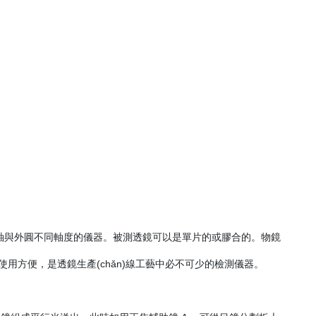
軸與外圓不同軸度的儀器。被測透鏡可以是單片的或膠合的。物鏡
用方便，是透鏡生產(chǎn)線工藝中必不可少的檢測儀器。