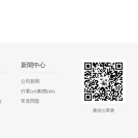
新聞中心
公司新聞
行業(yè)動態(tài)
)
常見問題
微信公眾號