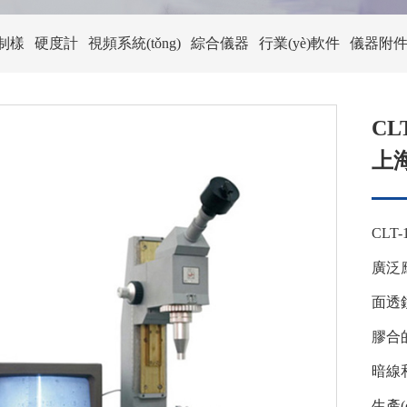
制樣
硬度計
視頻系統(tǒng)
綜合儀器
行業(yè)軟件
儀器附
C
上
CL
廣泛
面透
膠合的
暗線和
生產(