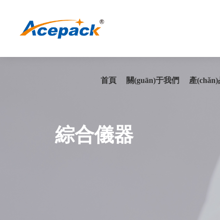
首頁
關(guān)于我們
產(chǎ
綜合儀器