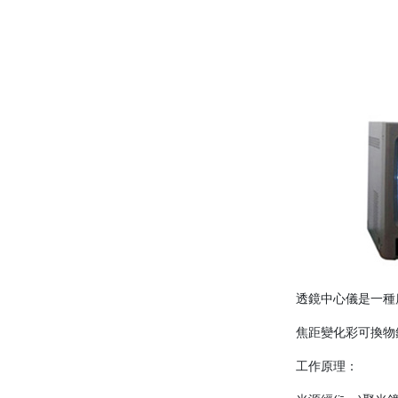
透鏡中心儀是一種
焦距變化彩可換物鏡
工作原理：