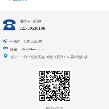
服務(wù)熱線：
021-39530106
手機(jī)：13818629801
郵箱：sales@sh-opt.com
地址：上海市嘉定區(qū)金沙江西路1555弄8號樓2樓
微信公眾號