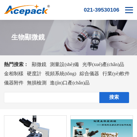
021-39530106
生物顯微鏡
熱門搜索：
顯微鏡
測量設(shè)備
光學(xué)產(chǎn)品
金相制樣
硬度計
視頻系統(tǒng)
綜合儀器
行業(yè)軟件
儀器附件
無損檢測
進(jìn)口產(chǎn)品